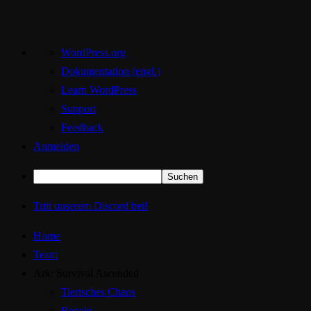
Über
WordPress.org
WordPress
Dokumentation (engl.)
Learn WordPress
Support
Feedback
Anmelden
Suchen
Tritt unserem Discord bei!
Home
Team
Ark: Survival Ascended
Tierisches Chaos
Regeln